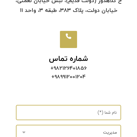
خ کلاهدوز (دولت قدیم)، نبش خیابان نعمتی،
خیابان دولت، پلاک ۳۸۳، طبقه ۳، واحد ۱۱
شماره تماس
+982126401856
+989912001204
ایمیل
info@arezoobarati.com