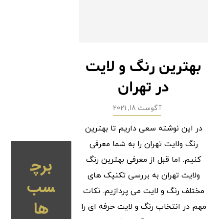
بهترین رنگ و لایت
در تهران
آگوست 18, 2021
در این نوشته سعی داریم تا بهترین
رنگ ولایت تهران را به شما معرفی
برچ
کنیم. اما قبل از معرفی بهترین رنگ
ولایت تهران به بررسی تکنیک های
سب
مختلف رنگ و لایت می پردازیم. نکات
ها
مهم در انتخاب رنگ و لایت حرفه ای را